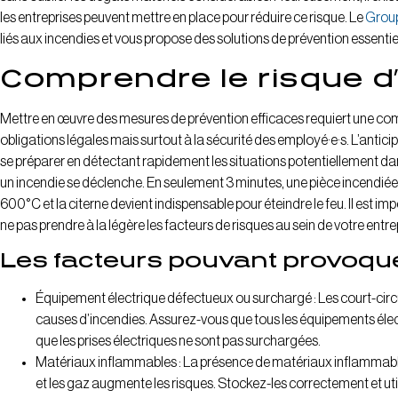
les entreprises peuvent mettre en place pour réduire ce risque. Le
Grou
liés aux incendies et vous propose des solutions de prévention essentie
Comprendre le risque d
Mettre en œuvre des mesures de prévention efficaces requiert une com
obligations légales mais surtout à la sécurité des employé·e·s. L’antic
se préparer en détectant rapidement les situations potentiellement da
un incendie se déclenche. En seulement 3 minutes, une pièce incendiée 
600°C et la citerne devient indispensable pour éteindre le feu. Il est im
ne pas prendre à la légère les facteurs de risques au sein de votre entre
Les facteurs pouvant provoqu
Équipement électrique défectueux ou surchargé : Les court-circui
causes d’incendies. Assurez-vous que tous les équipements élec
que les prises électriques ne sont pas surchargées.
Matériaux inflammables : La présence de matériaux inflammables
et les gaz augmente les risques. Stockez-les correctement et u