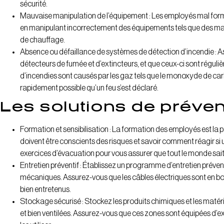
sécurité.
Mauvaise manipulation de l’équipement : Les employés mal form
en manipulant incorrectement des équipements tels que des mac
de chauffage.
Absence ou défaillance de systèmes de détection d’incendie : 
détecteurs de fumée et d’extincteurs, et que ceux-ci sont réguli
d’incendies sont causés par les gaz tels que le monoxyde de carbon
rapidement possible qu’un feu s’est déclaré.
Les solutions de préven
Formation et sensibilisation : La formation des employés est la pr
doivent être conscients des risques et savoir comment réagir si
exercices d’évacuation pour vous assurer que tout le monde sait 
Entretien préventif : Établissez un programme d’entretien préven
mécaniques. Assurez-vous que les câbles électriques sont en bon
bien entretenus.
Stockage sécurisé : Stockez les produits chimiques et les mat
et bien ventilées. Assurez-vous que ces zones sont équipées d’