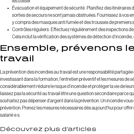
les utiliser.
Évacuation et équipement de sécurité : Planifiez des itinéraires 
sorties de secours ne sont jamais obstruées. Fournissez à vos 
y compris des masques anti fumée et des trousses de premiers 
Contrôles réguliers : Effectuez régulièrement des inspections de sé
Cela inclut la vérification des systèmes de détection d’incendie,
Ensemble, prévenons le
travail
La prévention des incendies au travail est une responsabilité partagée 
investissant dans la formation, l’entretien préventif et les mesures de s
considérablement réduire le risque d’incendie et protéger la vie de leurs
laissez pas la sécurité au travail être une question secondaire parce 
souhaitez pas dépenser d’argent dans la prévention. Un incendie vous 
prévention. Prenez les mesures nécessaires dès aujourd’hui pour offrir 
salarié·e·s.
Découvrez plus d'articles