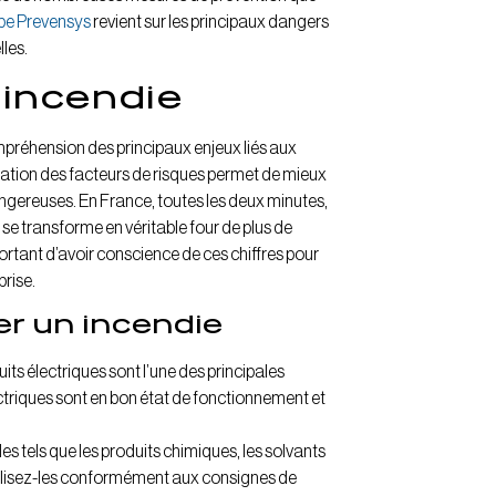
pe Prevensys
revient sur les principaux dangers
lles.
’incendie
préhension des principaux enjeux liés aux
ipation des facteurs de risques permet de mieux
ngereuses. En France, toutes les deux minutes,
se transforme en véritable four de plus de
portant d’avoir conscience de ces chiffres pour
prise.
er un incendie
ts électriques sont l’une des principales
triques sont en bon état de fonctionnement et
 tels que les produits chimiques, les solvants
tilisez-les conformément aux consignes de