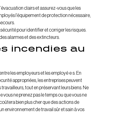
d’évacuation clairs et assurez-vous que les
employés l’équipement de protection nécessaire,
secours.
curité pour identifier et corriger les risques.
 des alarmes et des extincteurs.
s incendies au
entre les employeurs et les employé·e·s. En
écurité appropriées, les entreprises peuvent
 travailleurs, tout en préservant leurs biens. Ne
que vous ne prenez pas le temps ou que vous ne
coûtera bien plus cher que des actions de
un environnement de travail sûr et sain à vos