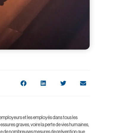
 employeurs et les employés dans tous les
 blessures graves, voire la perte de vies humaines,
iste de nombreuses mesures de prévention que