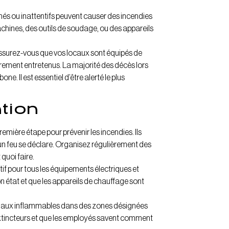
és ou inattentifs peuvent causer des incendies
hines, des outils de soudage, ou des appareils
Assurez-vous que vos locaux sont équipés de
èrement entretenus. La majorité des décès lors
e. Il est essentiel d’être alerté le plus
tion
emière étape pour prévenir les incendies. Ils
 un feu se déclare. Organisez régulièrement des
quoi faire.
tif pour tous les équipements électriques et
 état et que les appareils de chauffage sont
ériaux inflammables dans des zones désignées
extincteurs et que les employés savent comment