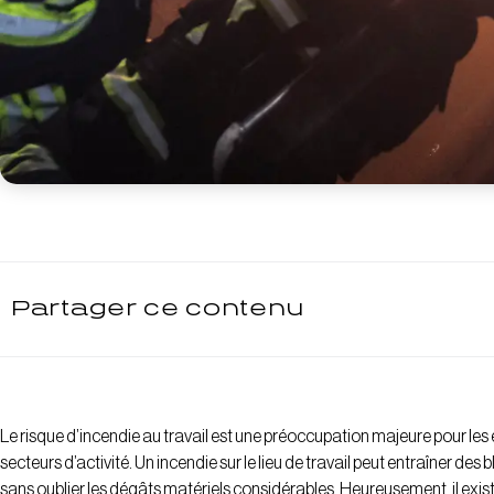
Partager ce contenu
Le risque d’incendie au travail est une préoccupation majeure pour les
secteurs d’activité. Un incendie sur le lieu de travail peut entraîner des
sans oublier les dégâts matériels considérables. Heureusement, il ex