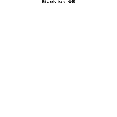
Sideklick. 👷🏽