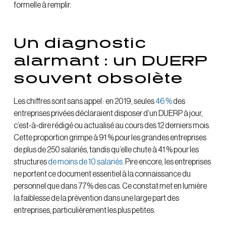
formelle à remplir.
Un diagnostic
alarmant : un DUERP
souvent obsolète
Les chiffres sont sans appel : en 2019, seules
46 %
des
entreprises privées déclaraient disposer d’un DUERP à jour,
c’est-à-dire rédigé ou actualisé au cours des 12 derniers mois.
Cette proportion grimpe à 91 % pour les grandes entreprises
de plus de 250 salariés, tandis qu’elle chute à 41 % pour les
structures
de moins de 10 salariés
. Pire encore, les entreprises
ne portent ce document essentiel à la connaissance du
personnel que dans 77 % des cas. Ce constat met en lumière
la faiblesse de la prévention dans une large part des
entreprises, particulièrement les plus petites.