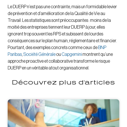
Le DUERP n’est pas une contrainte, mais un formidable levier
de prévention et d’amélioration de la Qualité de Vie au
Travail. Les statistiques sont préoccupantes : moins de la
moitié des entreprises tiennent leur DUERP à jour, elles
ignorent trop souvent les RPS et subissent de lourdes
conséquences sur le plan humain, réglementaire et financier.
Pourtant, des exemples concrets comme ceux de
BNP
Paribas
,
Société Générale
ou
Capgemini
montrent qu’une
approche proactive et collaborative transforme le risque
DUERP en un véritable atout organisationnel.
Découvrez plus d'articles