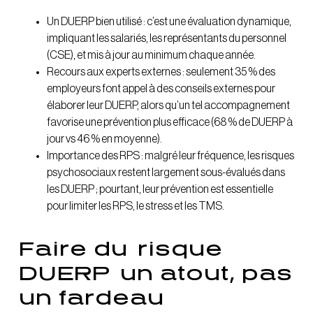
Un DUERP bien utilisé : c’est une évaluation dynamique,
impliquant les salariés, les représentants du personnel
(CSE), et mis à jour au minimum chaque année.
Recours aux experts externes : seulement 35 % des
employeurs font appel à des conseils externes pour
élaborer leur DUERP, alors qu’un tel accompagnement
favorise une prévention plus efficace (68 % de DUERP à
jour vs 46 % en moyenne).
Importance des RPS : malgré leur fréquence, les risques
psychosociaux restent largement sous-évalués dans
les DUERP ; pourtant, leur prévention est essentielle
pour limiter les RPS, le stress et les TMS.
Faire du
risque
DUERP
un atout, pas
un fardeau