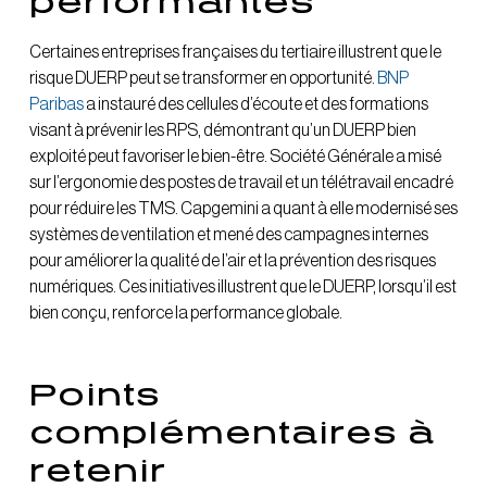
performantes
Certaines entreprises françaises du tertiaire illustrent que le
risque DUERP peut se transformer en opportunité.
BNP
Paribas
a instauré des cellules d’écoute et des formations
visant à prévenir les RPS, démontrant qu’un DUERP bien
exploité peut favoriser le bien-être. Société Générale a misé
sur l’ergonomie des postes de travail et un télétravail encadré
pour réduire les TMS. Capgemini a quant à elle modernisé ses
systèmes de ventilation et mené des campagnes internes
pour améliorer la qualité de l’air et la prévention des risques
numériques. Ces initiatives illustrent que le DUERP, lorsqu’il est
bien conçu, renforce la performance globale.
Points
complémentaires à
retenir