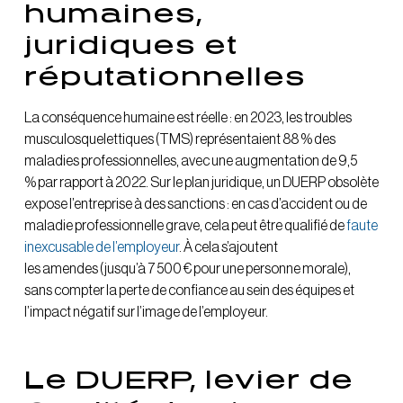
humaines,
juridiques et
réputationnelles
La conséquence humaine est réelle : en 2023, les troubles
musculosquelettiques (TMS) représentaient 88 % des
maladies professionnelles, avec une augmentation de 9,5
% par rapport à 2022. Sur le plan juridique, un DUERP obsolète
expose l’entreprise à des sanctions : en cas d’accident ou de
maladie professionnelle grave, cela peut être qualifié de
faute
inexcusable de l’employeur
. À cela s’ajoutent
les amendes (jusqu’à 7 500 € pour une personne morale),
sans compter la perte de confiance au sein des équipes et
l’impact négatif sur l’image de l’employeur.
Le DUERP, levier de