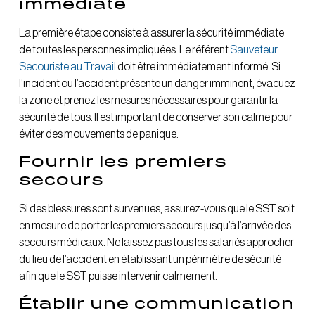
immédiate
La première étape consiste à assurer la sécurité immédiate
de toutes les personnes impliquées. Le référent
Sauveteur
Secouriste au Travail
doit être immédiatement informé. Si
l’incident ou l’accident présente un danger imminent, évacuez
la zone et prenez les mesures nécessaires pour garantir la
sécurité de tous. Il est important de conserver son calme pour
éviter des mouvements de panique.
Fournir les
premiers
secours
Si des blessures sont survenues, assurez-vous que le SST soit
en mesure de porter les premiers secours jusqu’à l’arrivée des
secours médicaux. Ne laissez pas tous les salariés approcher
du lieu de l’accident en établissant un périmètre de sécurité
afin que le SST puisse intervenir calmement.
Établir une
communication