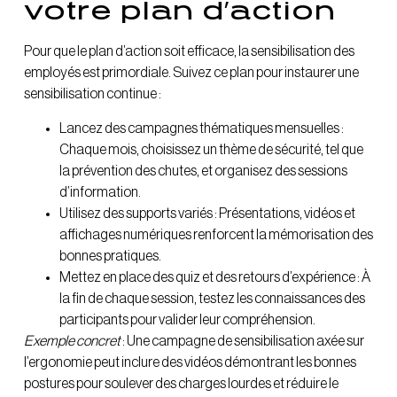
votre plan d’action
Pour que le plan d’action soit efficace, la sensibilisation des
employés est primordiale. Suivez ce plan pour instaurer une
sensibilisation continue :
Lancez des campagnes thématiques mensuelles :
Chaque mois, choisissez un thème de sécurité, tel que
la prévention des chutes, et organisez des sessions
d’information.
Utilisez des supports variés : Présentations, vidéos et
affichages numériques renforcent la mémorisation des
bonnes pratiques.
Mettez en place des quiz et des retours d’expérience : À
la fin de chaque session, testez les connaissances des
participants pour valider leur compréhension.
Exemple concret
: Une campagne de sensibilisation axée sur
l’ergonomie peut inclure des vidéos démontrant les bonnes
postures pour soulever des charges lourdes et réduire le