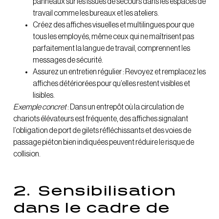
panneaux sur les issues de secours dans les espaces de
travail comme les bureaux et les ateliers.
Créez des affiches visuelles et multilingues pour que
tous les employés, même ceux qui ne maîtrisent pas
parfaitement la langue de travail, comprennent les
messages de sécurité.
Assurez un entretien régulier : Revoyez et remplacez les
affiches détériorées pour qu’elles restent visibles et
lisibles.
Exemple concret
: Dans un entrepôt où la circulation de
chariots élévateurs est fréquente, des affiches signalant
l’obligation de port de gilets réfléchissants et des voies de
passage piéton bien indiquées peuvent réduire le risque de
collision.
2.
Sensibilisation
dans le cadre de