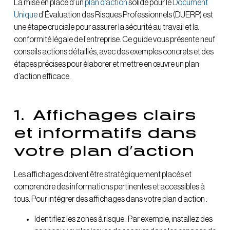
La mise en place d’un
plan d’action
solide pour le
Document
Unique
d’Évaluation des Risques Professionnels (DUERP) est
une étape cruciale pour assurer la sécurité au travail et la
conformité légale de l’entreprise. Ce guide vous présente neuf
conseils actions détaillés, avec des exemples concrets et des
étapes précises pour élaborer et mettre en œuvre un plan
d’action efficace.
1.
Affichages clairs
et informatifs dans
votre plan d’action
Les affichages doivent être stratégiquement placés et
comprendre des informations pertinentes et accessibles à
tous. Pour intégrer des affichages dans votre plan d’action :
Identifiez les zones à risque : Par exemple, installez des