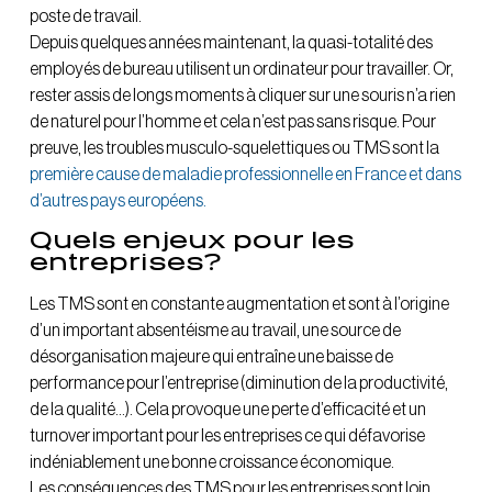
poste de travail.
Depuis quelques années maintenant, la quasi-totalité des
employés de bureau utilisent un ordinateur pour travailler. Or,
rester assis de longs moments à cliquer sur une souris n’a rien
de naturel pour l’homme et cela n’est pas sans risque. Pour
preuve, les troubles musculo-squelettiques ou TMS sont la
première cause de maladie professionnelle en France et dans
d’autres pays européens.
Quels enjeux pour les
entreprises?
Les TMS sont en constante augmentation et sont à l’origine
d’un important absentéisme au travail, une source de
désorganisation majeure qui entraîne une baisse de
performance pour l’entreprise (diminution de la productivité,
de la qualité…). Cela provoque une perte d’efficacité et un
turnover important pour les entreprises ce qui défavorise
indéniablement une bonne croissance économique.
Les conséquences des TMS pour les entreprises sont loin