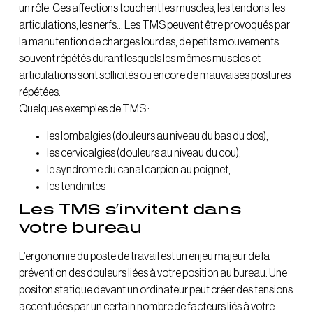
un rôle. Ces affections touchent les muscles, les tendons, les
articulations, les nerfs… Les TMS peuvent être provoqués par
la manutention de charges lourdes, de petits mouvements
souvent répétés durant lesquels les mêmes muscles et
articulations sont sollicités ou encore de mauvaises postures
répétées.
Quelques exemples de TMS :
les lombalgies (douleurs au niveau du bas du dos),
les cervicalgies (douleurs au niveau du cou),
le syndrome du canal carpien au poignet,
les tendinites
Les TMS s’invitent dans
votre bureau
L’ergonomie du poste de travail est un enjeu majeur de la
prévention des douleurs liées à votre position au bureau. Une
positon statique devant un ordinateur peut créer des tensions
accentuées par un certain nombre de facteurs liés à votre