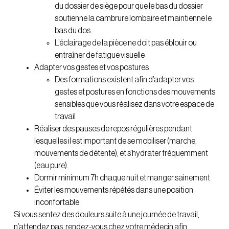
du dossier de siège pour que le bas du dossier
soutienne la cambrure lombaire et maintienne le
bas du dos.
L’éclairage de la pièce ne doit pas éblouir ou
entraîner de fatigue visuelle
Adapter vos gestes et vos postures
Des formations existent afin d’adapter vos
gestes et postures en fonctions des mouvements
sensibles que vous réalisez dans votre espace de
travail
Réaliser des pauses de repos régulières pendant
lesquelles il est important de se mobiliser (marche,
mouvements de détente), et s’hydrater fréquemment
(eau pure).
Dormir minimum 7h chaque nuit et manger sainement
Éviter les mouvements répétés dans une position
inconfortable
Si vous sentez des douleurs suite à une journée de travail,
n’attendez pas, rendez-vous chez votre médecin afin