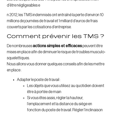
d’être négligeables e
n 2012, les TMS indemnisés ont entraîné la perte d’environ 10
millions de journées de travail et 1 milliard d’euros de frais
couverts par les cotisations d’entreprise.
Comment prévenir les TMS ?
De nombreuses
actions simples et efficaces
peuvent être
mises en place afin de diminuer le risque de troubles musculo-
squelettiques.
Nous allons vous donner quelques conseils afin de les mettre
en place :
Adapter le poste de travail :
Les objets que vous utilisez au quotidien doivent
être à portée de main
Si vous êtes assis, régler la hauteur,
l’emplacement et la distance du siège en
fonction du poste de travail. Régler l’inclinaison