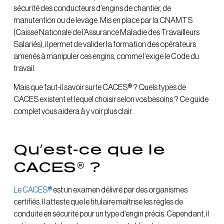
sécurité des conducteurs d’engins de chantier, de
manutention ou de levage. Mis en place par la CNAMTS
(Caisse Nationale de l’Assurance Maladie des Travailleurs
Salariés), il permet de valider la formation des opérateurs
amenés à manipuler ces engins, comme l’exige le Code du
travail.
Mais que faut-il savoir sur le CACES® ? Quels types de
CACES existent et lequel choisir selon vos besoins ? Ce guide
complet vous aidera à y voir plus clair.
Qu’est-ce que le
CACES® ?
Le CACES®
est un examen délivré par des organismes
certifiés. Il atteste que le titulaire maîtrise les règles de
conduite en sécurité pour un type d’engin précis. Cependant, il