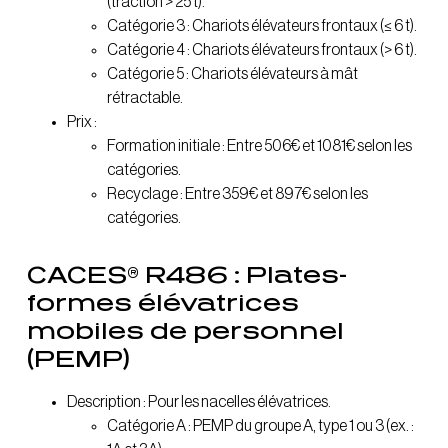
(traction > 25 t).
Catégorie 3 : Chariots élévateurs frontaux (≤ 6 t).
Catégorie 4 : Chariots élévateurs frontaux (> 6 t).
Catégorie 5 : Chariots élévateurs à mât
rétractable.
Prix :
Formation initiale : Entre 506€ et 1081€ selon les
catégories.
Recyclage : Entre 359€ et 897€ selon les
catégories.
CACES® R486 : Plates-
formes élévatrices
mobiles de personnel
(PEMP)
Description : Pour les nacelles élévatrices.
Catégorie A : PEMP du groupe A, type 1 ou 3 (ex. :