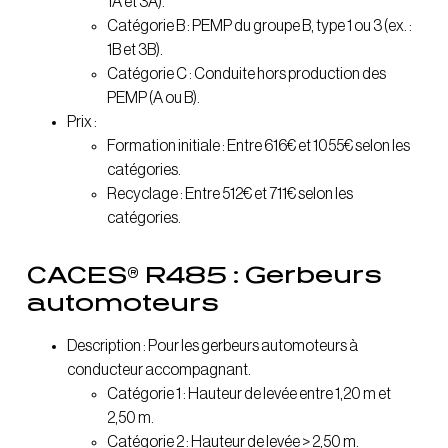
1A et 3A).
Catégorie B : PEMP du groupe B, type 1 ou 3 (ex. :
1B et 3B).
Catégorie C : Conduite hors production des
PEMP (A ou B).
Prix :
Formation initiale : Entre 616€ et 1055€ selon les
catégories.
Recyclage : Entre 512€ et 711€ selon les
catégories.
CACES® R485 : Gerbeurs
automoteurs
Description : Pour les gerbeurs automoteurs à
conducteur accompagnant.
Catégorie 1 : Hauteur de levée entre 1,20 m et
2,50 m.
Catégorie 2 : Hauteur de levée > 2,50 m.