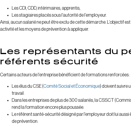
Les CDI, CDD, intérimaires, apprentis,
Les stagiaires placés sous l’autorité de l’employeur.
Ainsi, aucun salarié ne peut être exclu de cette démarche. L’objectif es
activité et les moyens de prévention à appliquer.
Les représentants du p
référents sécurité
Certains acteurs de l’entreprise bénéficient de formations renforcées :
Les élus du CSE (
Comité Social et Économique
) doivent suivre 
travail.
Dans les entreprises de plus de 300 salariés, la CSSCT (Commis
rend la formation encore plus poussée.
Le référent santé-sécurité désigné par l’employeur doit lui aussi
de prévention.