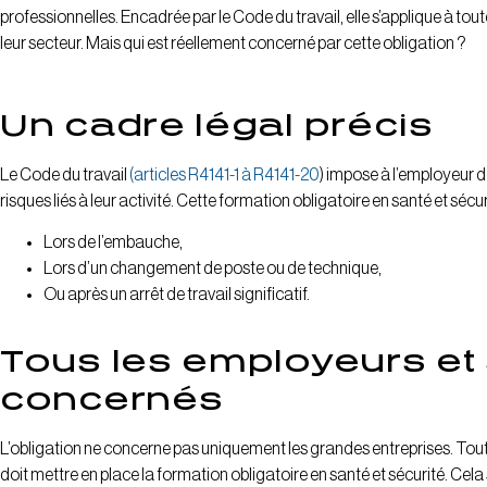
professionnelles. Encadrée par le Code du travail, elle s’applique à toute
leur secteur. Mais qui est réellement concerné par cette obligation ?
Un cadre légal précis
Le Code du travail
(articles R4141-1 à R4141-20
) impose à l’employeur de
risques liés à leur activité. Cette formation obligatoire en santé et sécur
Lors de l’embauche,
Lors d’un changement de poste ou de technique,
Ou après un arrêt de travail significatif.
Tous les employeurs et 
concernés
L’obligation ne concerne pas uniquement les grandes entreprises. Tou
doit mettre en place la formation obligatoire en santé et sécurité. Cela 