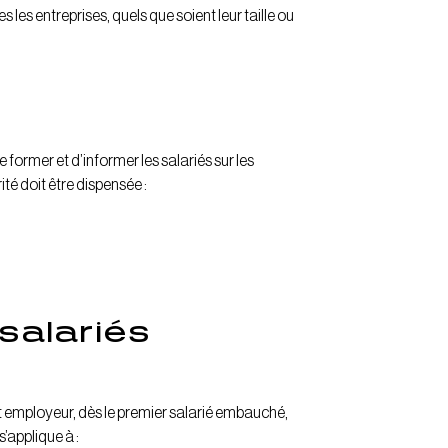
s les entreprises, quels que soient leur taille ou
 former et d’informer les salariés sur les
ité doit être dispensée :
salariés
t employeur, dès le premier salarié embauché,
s’applique à :