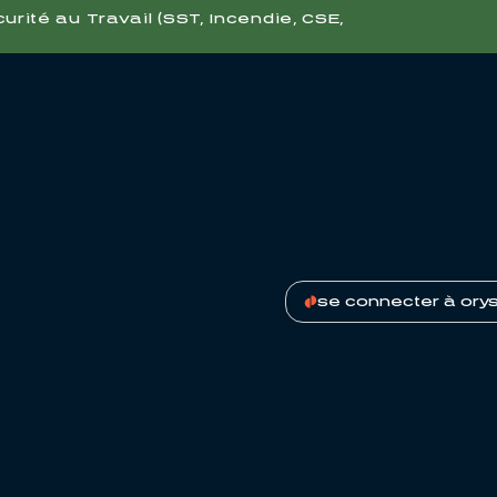
ité au Travail (SST, Incendie, CSE,
se connecter à ory