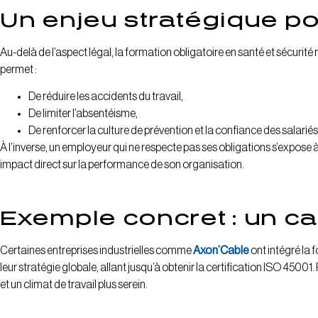
Un enjeu stratégique pou
Au-delà de l’aspect légal, la formation obligatoire en santé et sécurité 
permet :
De réduire les accidents du travail,
De limiter l’absentéisme,
De renforcer la culture de prévention et la confiance des salariés
À l’inverse, un employeur qui ne respecte pas ses obligations s’expose à
impact direct sur la performance de son organisation.
Exemple concret : un ca
Certaines entreprises industrielles comme
Axon’Cable
ont intégré la 
leur stratégie globale, allant jusqu’à obtenir la certification ISO 45001.
et un climat de travail plus serein.