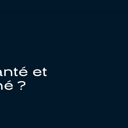
nté et
né ?