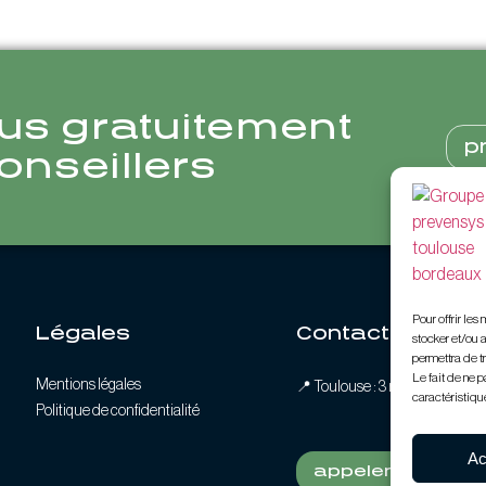
us gratuitement
p
onseillers
Pour offrir le
Légales
Contact
stocker et/ou 
permettra de t
Le fait de ne p
Mentions légales
📍
Toulouse : 3 rue Alaric II, 31
caractéristique
Politique de confidentialité
Ac
appeler