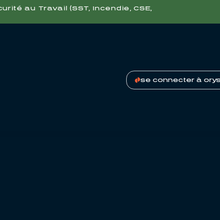
ité au Travail (SST, Incendie, CSE,
se connecter à ory