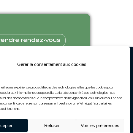
rendre rendez-vous
Gérer le consentement aux cookies
s meilleures expériences, nous utilisons des technologies telles que les cookies pour
accéder aux informations des appareils. Le fait de consentir à ces technologies nous
raiter des données telles que le comportement de navigation ou les ID uniques sur ce site.
as consentir ou de retirer son consentement peut avoir un effet négatif sur certaines
000
s et fonctions.
cepter
Refuser
Voir les préférences